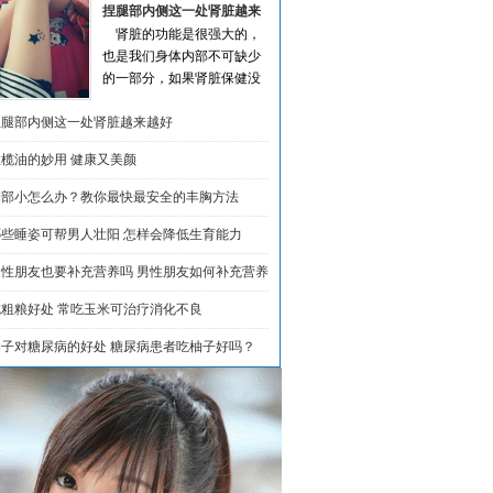
捏腿部内侧这一处肾脏越来
肾脏的功能是很强大的，
越好
也是我们身体内部不可缺少
的一部分，如果肾脏保健没
做好的话，那么就很有可能
捏腿部内侧这一处肾脏越来越好
会导致一系列的肾...
[详细]
橄榄油的妙用 健康又美颜
胸部小怎么办？教你最快最安全的丰胸方法
哪些睡姿可帮男人壮阳 怎样会降低生育能力
男性朋友也要补充营养吗 男性朋友如何补充营养
吃粗粮好处 常吃玉米可治疗消化不良
柚子对糖尿病的好处 糖尿病患者吃柚子好吗？
多图]