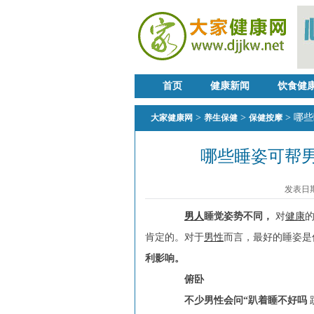
首页
健康新闻
饮食健
>
>
> 哪
大家健康网
养生保健
保健按摩
哪些睡姿可帮男
发表日期：
男人
睡觉姿势不同，
对
健康
肯定的。对于
男性
而言，最好的睡姿是
利影响。
俯卧
不少男性会问“趴着睡不好吗