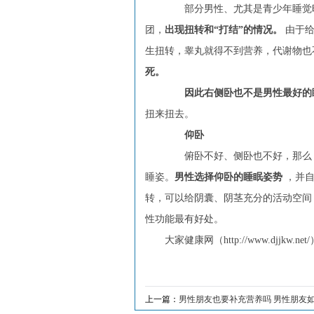
部分男性、尤其是青少年睡觉时
团，
出现扭转和“打结”的情况。
由于给
生扭转，睾丸就得不到营养，代谢物也
死。
因此右侧卧也不是男性最好的
扭来扭去。
仰卧
俯卧不好、侧卧也不好，那么
睡姿。
男性选择仰卧的睡眠姿势
，并自
转，可以给阴囊、阴茎充分的活动空间
性功能最有好处。
大家健康网（http://www.djj
上一篇：
男性朋友也要补充营养吗 男性朋友