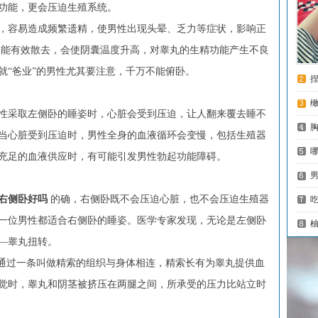
功能，更会压迫生殖系统。
容易造成频繁遗精，使男性出现头晕、乏力等症状，影响正
不能有效散去，会使阴囊温度升高，对睾丸的生精功能产生不良
就“爸业”的男性尤其要注意，千万不能俯卧。
采取左侧卧的睡姿时，心脏会受到压迫，让人翻来覆去睡不
当心脏受到压迫时，男性全身的血液循环会变慢，包括生殖器
充足的血液供应时，有可能引发男性勃起功能障碍。
右侧卧好吗
的确，右侧卧既不会压迫心脏，也不会压迫生殖器
一位男性都适合右侧卧的睡姿。医学专家发现，无论是左侧卧
—睾丸扭转。
[
通过一条叫做精索的组织与身体相连，精索长有为睾丸提供血
觉时，睾丸和阴茎被挤压在两腿之间，所承受的压力比站立时