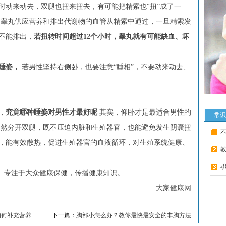
动来动去，双腿也扭来扭去，有可能把精索也“扭”成了一
睾丸供应营养和排出代谢物的血管从精索中通过，一旦精索发
不能排出，
若扭转时间超过12个小时，睾丸就有可能缺血、坏
睡姿，
若男性坚持右侧卧，也要注意“睡相”，不要动来动去、
，
究竟哪种睡姿对男性才最好呢
其实，仰卧才是最适合男性的
常识
然分开双腿，既不压迫内脏和生殖器官，也能避免发生阴囊扭
，能有效散热，促进生殖器官的血液循环，对生殖系统健康、
kw.net/）专注于大众健康保健，传播健康知识。
大家健康网
如何补充营养
下一篇：
胸部小怎么办？教你最快最安全的丰胸方法