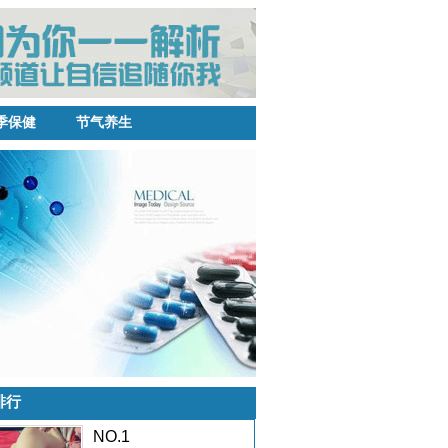
季保健
节气养生
排行
NO.1