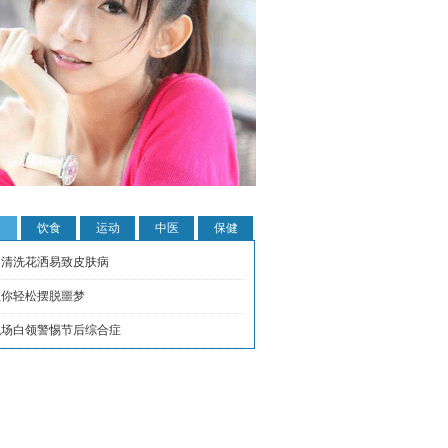
饮食
运动
中医
保健
不清洗花洒易致皮肤病
教你轻松摆脱噩梦
职场白领警惕节后综合症