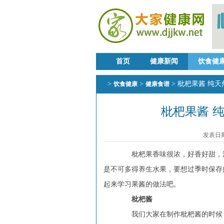
首页
健康新闻
饮食健
>
>
> 枇杷果酱 纯
饮食健康
健康食谱
枇杷果酱 
发表日期：
枇杷果香味很浓，好香好甜，深
是不可多得养生水果，要想过季时保存
起来学习果酱的做法吧。
枇杷酱
我们大家在制作枇杷酱的时候，