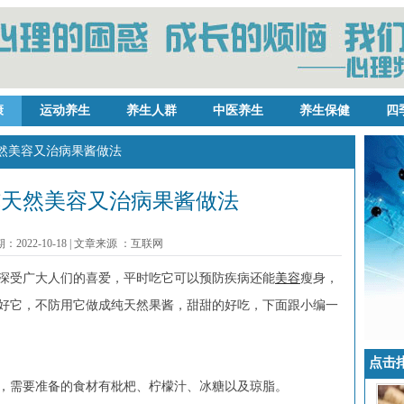
康
运动养生
养生人群
中医养生
养生保健
四
天然美容又治病果酱做法
纯天然美容又治病果酱做法
2022-10-18
|
文章来源 ：互联网
受广大人们的喜爱，平时吃它可以预防疾病还能
美容
瘦身，
好它，不防用它做成纯天然果酱，甜甜的好吃，下面跟小编一
点击
需要准备的食材有枇杷、柠檬汁、冰糖以及琼脂。