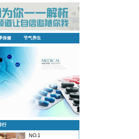
季保健
节气养生
排行
NO.1