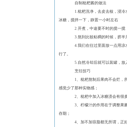
自制枇杷酱的做法
1.枇杷洗净，去皮去核，浸冷
冰糖，搅拌一下，静置一小时左右
2.开煮，中途要不时的搅一搅
3.熬到比较粘稠的时候，挤半
4.我们在往过里面放一点用凉
行了。
5.自然冷却后就可以装罐，放
烹饪技巧
1、枇杷熬制后果肉不会烂，所
感觉少了那种实物感；
2、枇杷中加入冰糖渍会有很多
3、柠檬汁的作用在于调整果酱
存期；
4、加不加琼脂都无所谓，正好