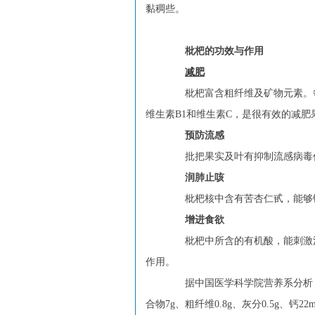
黏稠些。
枇杷的功效与作用
减肥
枇杷富含粗纤维及矿物元素。每百
维生素B1和维生素C，是很有效的减肥
预防流感
批把果实及叶有抑制流感病毒作
润肺止咳
枇杷核中含有苦杏仁甙，能够镇
增进食欲
枇杷中所含的有机酸，能刺激消
作用。
据中国医学科学院营养系分析，枇杷果
合物7g、粗纤维0.8g、灰分0.5g、钙2