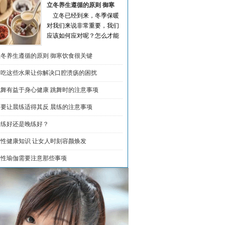
立冬养生遵循的原则 御寒
立冬已经到来，冬季保暖
饮食很关键
对我们来说非常重要，我们
应该如何应对呢？怎么才能
有效的做好遇寒呢？下面说
立冬养生遵循的原则 御寒饮食很关键
一些立冬知识。...
[详细]
多吃这些水果让你解决口腔溃疡的困扰
跳舞有益于身心健康 跳舞时的注意事项
不要让晨练适得其反 晨练的注意事项
晨练好还是晚练好？
女性健康知识 让女人时刻容颜焕发
男性瑜伽需要注意那些事项