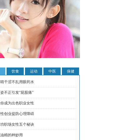
饮食
运动
中医
保健
眼睛干涩不乱用眼药水
姿不正引发“屁股痛”
让你成为出色职业女性
女性创业提防心理障碍
成功职场女性五个秘诀
风油精的种妙用