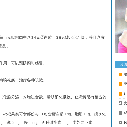
克枇杷肉中含0.4克蛋白质、6.6克碳水化合物，并且含有
果品。
用，可以预防四时感冒。
常识
咳祛痰，治疗各种咳嗽。
坐
化腺分泌，对增进食欲、帮助消化吸收、止渴解暑有相当的
实可食部份每100g 含蛋白质0.4g、脂肪0.1g、碳水化
2mg、磷32mg、铁0.3mg、丙种维生素3mg、类胡萝卜素